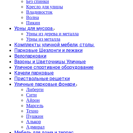
Без спинки
Кресло для улицы
Владивосток
Волна
Пикин
Урны для мусора
Урны из дерева и металла
Урны из металла
Комплекты уличной мебели, столы.
Парковые Шезлонги и лежаки
Велопарковки
Вазоны и Цветочницы Уличные
Уличное спортивное оборудование
Качели парковые
Приствольные решетки
Уличные парковые фонари
Либерти
Сити
Айрон
Марсель
Техно
Пушкин
Алькор
Адмирал
Мебель для дома и террас