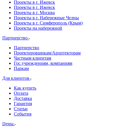
Проекты в г. Ижевск
Проекты в г. Ижевск
Проекты в г. Москва
Проекты в г. Набережные Челны
Проекты в г. Симферополь (Крым)
Проекты на набережной
Партнерство
Партнерство
Проектировщикам/Архитекторам
Частным клиентам
Гос.учреждениям, компаниям
Паркам
Для клиентов
Как купить
Оплата
Доставка
Гарантия
Статьи
События
Цены