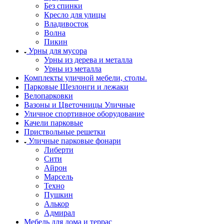
Без спинки
Кресло для улицы
Владивосток
Волна
Пикин
Урны для мусора
Урны из дерева и металла
Урны из металла
Комплекты уличной мебели, столы.
Парковые Шезлонги и лежаки
Велопарковки
Вазоны и Цветочницы Уличные
Уличное спортивное оборудование
Качели парковые
Приствольные решетки
Уличные парковые фонари
Либерти
Сити
Айрон
Марсель
Техно
Пушкин
Алькор
Адмирал
Мебель для дома и террас