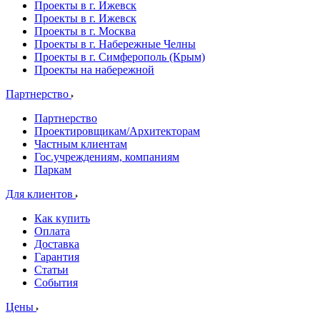
Проекты в г. Ижевск
Проекты в г. Ижевск
Проекты в г. Москва
Проекты в г. Набережные Челны
Проекты в г. Симферополь (Крым)
Проекты на набережной
Партнерство
Партнерство
Проектировщикам/Архитекторам
Частным клиентам
Гос.учреждениям, компаниям
Паркам
Для клиентов
Как купить
Оплата
Доставка
Гарантия
Статьи
События
Цены