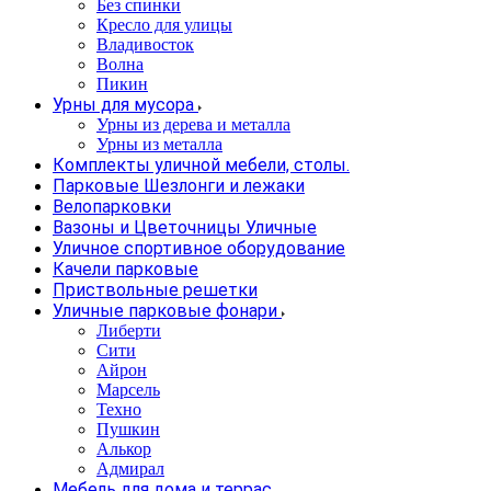
Без спинки
Кресло для улицы
Владивосток
Волна
Пикин
Урны для мусора
Урны из дерева и металла
Урны из металла
Комплекты уличной мебели, столы.
Парковые Шезлонги и лежаки
Велопарковки
Вазоны и Цветочницы Уличные
Уличное спортивное оборудование
Качели парковые
Приствольные решетки
Уличные парковые фонари
Либерти
Сити
Айрон
Марсель
Техно
Пушкин
Алькор
Адмирал
Мебель для дома и террас