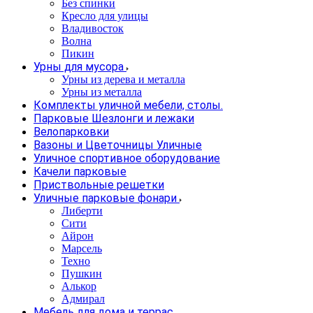
Без спинки
Кресло для улицы
Владивосток
Волна
Пикин
Урны для мусора
Урны из дерева и металла
Урны из металла
Комплекты уличной мебели, столы.
Парковые Шезлонги и лежаки
Велопарковки
Вазоны и Цветочницы Уличные
Уличное спортивное оборудование
Качели парковые
Приствольные решетки
Уличные парковые фонари
Либерти
Сити
Айрон
Марсель
Техно
Пушкин
Алькор
Адмирал
Мебель для дома и террас