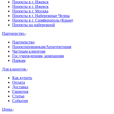
Проекты в г. Ижевск
Проекты в г. Ижевск
Проекты в г. Москва
Проекты в г. Набережные Челны
Проекты в г. Симферополь (Крым)
Проекты на набережной
Партнерство
Партнерство
Проектировщикам/Архитекторам
Частным клиентам
Гос.учреждениям, компаниям
Паркам
Для клиентов
Как купить
Оплата
Доставка
Гарантия
Статьи
События
Цены