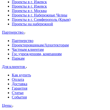
Проекты в г. Ижевск
Проекты в г. Ижевск
Проекты в г. Москва
Проекты в г. Набережные Челны
Проекты в г. Симферополь (Крым)
Проекты на набережной
Партнерство
Партнерство
Проектировщикам/Архитекторам
Частным клиентам
Гос.учреждениям, компаниям
Паркам
Для клиентов
Как купить
Оплата
Доставка
Гарантия
Статьи
События
Цены