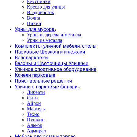
Без спинки
Кресло для улицы
Владивосток
Волна
Пикин
Урны для мусора
Урны из дерева и металла
Урны из металла
Комплекты уличной мебели, столы.
Парковые Шезлонги и лежаки
Велопарковки
Вазоны и Цветочницы Уличные
Уличное спортивное оборудование
Качели парковые
Приствольные решетки
Уличные парковые фонари
Либерти
Сити
Айрон
Марсель
Техно
Пушкин
Алькор
Адмирал
Мебель для дома и террас