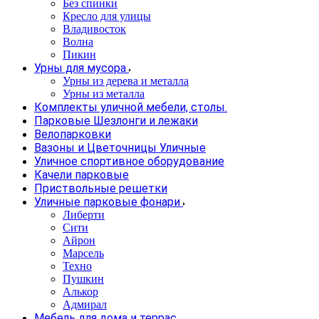
Без спинки
Кресло для улицы
Владивосток
Волна
Пикин
Урны для мусора
Урны из дерева и металла
Урны из металла
Комплекты уличной мебели, столы.
Парковые Шезлонги и лежаки
Велопарковки
Вазоны и Цветочницы Уличные
Уличное спортивное оборудование
Качели парковые
Приствольные решетки
Уличные парковые фонари
Либерти
Сити
Айрон
Марсель
Техно
Пушкин
Алькор
Адмирал
Мебель для дома и террас