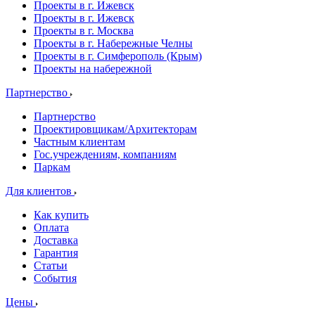
Проекты в г. Ижевск
Проекты в г. Ижевск
Проекты в г. Москва
Проекты в г. Набережные Челны
Проекты в г. Симферополь (Крым)
Проекты на набережной
Партнерство
Партнерство
Проектировщикам/Архитекторам
Частным клиентам
Гос.учреждениям, компаниям
Паркам
Для клиентов
Как купить
Оплата
Доставка
Гарантия
Статьи
События
Цены